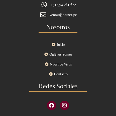
+51 994 261 672
ventas@brunet.pe
Nosotros
Inicio
Quiénes Somos
Nuestros Vinos
Contacto
Redes Sociales
F
I
a
n
c
s